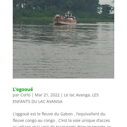
L’ogooué
par
Corlo
|
Mar 21, 2022
|
Le lac Avanga
,
LES
ENFANTS DU LAC AVANGA
L’oggoué est le fleuve du Gabon , l’equivallent du
fleuve congo au congo . C’est la voie unique d’acces
au village et la voie de transports d’equipements ou